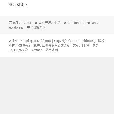
wordpress博客加载缓慢解决:去除Open Sans和Lato
继续阅读
发
分
标
6月 20, 2014
Web开发
、
生活
lato font
、
open sans
、
布
wordpress博客加载缓慢解决:去除Open Sans和Lato 字体
类
签
wordpress
有3条评论
于
Welcome to Blog of Embbnux | Copyright© 2017 Embbnux JI|版权
所有，欢迎转载，请注明出处并保留原文链接
文章：99 篇 浏览：
22,085,924 次
sitemap
站点地图