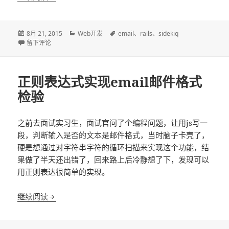
发
分
标
8月 21, 2015
Web开发
email
、
rails
、
sidekiq
布
于Rails基于sidekiq发送异步邮件发送数据为空问题解决
类
签
留下评论
于
正则表达式实现email邮件格式
检验
之前去面试实习生，面试官问了个编程问题，让用js写一
段，判断输入是否的文本是邮件格式，当时脑子卡壳了，
硬是想通过对字符串字符的循环扫描来实现这个功能，结
果做了半天还出错了，回来路上后冷静想了下，发现可以
用正则表达很简单的实现。
正则表达式实现email邮件格式检验
继续阅读