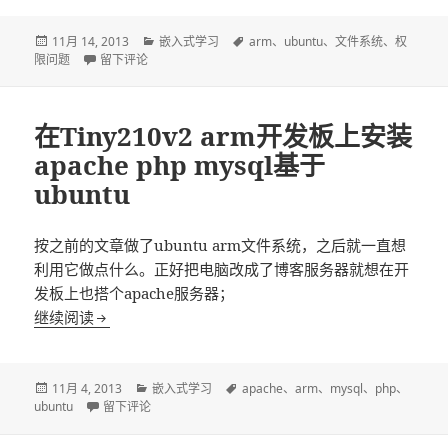
发
分
标
11月 14, 2013
嵌入式学习
arm
、
ubuntu
、
文件系统
、
权
布
于基于ubuntu的armv7文件系统移植的权限问题
类
签
限问题
留下评论
于
在Tiny210v2 arm开发板上安装
apache php mysql基于
ubuntu
按之前的文章做了ubuntu arm文件系统，之后就一直想
利用它做点什么。正好把电脑改成了博客服务器就想在开
发板上也搭个apache服务器；
在Tiny210v2 arm开发板上安装apache php mysql
继续阅读
发
分
标
11月 4, 2013
嵌入式学习
apache
、
arm
、
mysql
、
php
、
布
于在Tiny210v2 arm开发板上安装apache php mysql基于ubuntu
类
签
ubuntu
留下评论
于