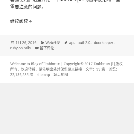
需要注意的问题。
Ruby on Rails使用doorkeeper实现oauth2保护ap
继续阅读
发
分
标
1月 26, 2016
Web开发
api
、
auth2.0
、
doorkeeper
、
布
于Ruby on Rails使用doorkeeper实现oauth2保护api接口
类
签
ruby on rails
留下评论
于
Welcome to Blog of Embbnux | Copyright© 2017 Embbnux JI|版权
所有，欢迎转载，请注明出处并保留原文链接
文章：99 篇 浏览：
22,139,285 次
sitemap
站点地图