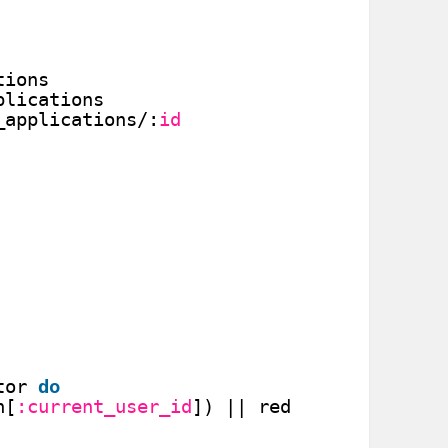
tions
plications
_applications/
:
id
tor 
do
n[
:current_user_id
]) || redirect_to(login