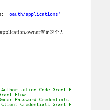
s: 
'oauth/applications'
ication.owner就是这个人
 Authorization Code Grant Flow
Grant Flow
Owner Password Credentials Grant Flow
 Client Credentials Grant Flow