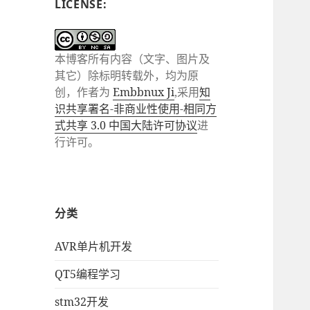
LICENSE:
本博客所有内容（文字、图片及
其它）除标明转载外，均为原
创，作者为
Embbnux Ji
,采用
知
识共享署名-非商业性使用-相同方
式共享 3.0 中国大陆许可协议
进
行许可。
分类
AVR单片机开发
QT5编程学习
stm32开发