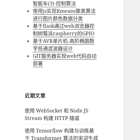
智能车(3)-控制算法
使用js实现Kmeans聚类算法
进行图片颜色数据分类
基于flask通过web浏览器控
制树莓派raspberry的GPIO
基于AVR单片机-高阶椭圆数
字低通滤波器设计
GIT服务器实现web代码自动
部署
近期文章
使用 WebSocket 和 Node.JS
Stream 构建 HTTP 隧道
使用 Tensorflow 构建与训练基
于 Transformer 算法的宋词生成