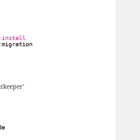
:
install
:migration
keeper’
de