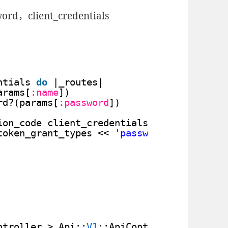
d，client_credentials
ntials 
do
|_routes|
arams[
:name
])
rd?(params[
:password
])
ion_code client_credentials)
token_grant_types << 
'password'
#末尾追加
ntroller > Api::
V1
::ApiController