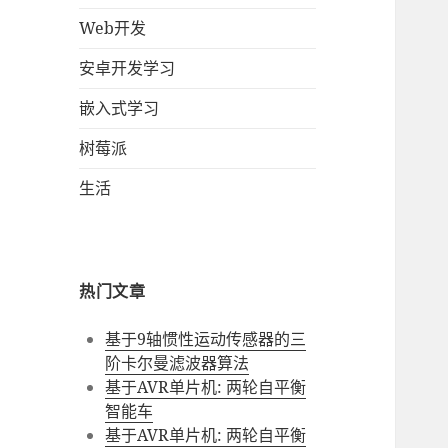
Web开发
安卓开发学习
嵌入式学习
树莓派
生活
热门文章
基于9轴惯性运动传感器的三
阶卡尔曼滤波器算法
基于AVR单片机: 两轮自平衡
智能车
基于AVR单片机: 两轮自平衡