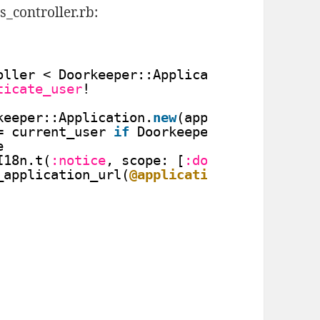
_controller.rb:
oller < Doorkeeper::ApplicationsControlle
ticate_user
!
keeper::Application.
new
(application_param
= current_user 
if
Doorkeeper.configuratio
e
I18n.t(
:notice
, scope: [
:doorkeeper
, 
:fla
_application_url(
@application
)