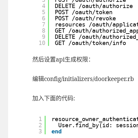
4
DELETE 
/oauth/authorize
5
POST 
/oauth/token
6
POST 
/oauth/revoke
7
resources 
/oauth/applica
8
GET 
/oauth/authorized_ap
9
DELETE 
/oauth/authorized
10
GET 
/oauth/token/info
然后设置api生成权限：
编辑config/initializers/doorkeeper.rb
加入下面的代码:
1
resource_owner_authentica
2
User.find_by(id: sessio
3
end