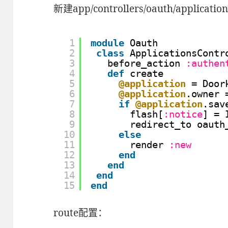
新建app/controllers/oauth/applications
1
module
Oauth
2
class
ApplicationsContr
3
before_action 
:authen
4
def
create
5
@application
= Door
6
@application
.owner 
7
if
@application
.sav
8
flash[
:notice
] = 
9
redirect_to oauth
10
else
11
render 
:new
12
end
13
end
14
end
15
end
route配置：