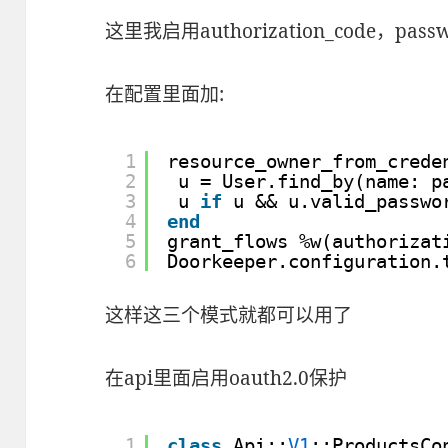
这里我启用authorization_code，passwor
在配置里面加:
1
resource_owner_from_crede
2
u = User.find_by(name: p
3
u 
if
u && u.valid_passwo
4
end
5
grant_flows %w(authorizat
6
Doorkeeper.configuration.
这样这三个模式就都可以用了
在api里面启用oauth2.0保护
1
class
Api::
V1
::ProductsCo