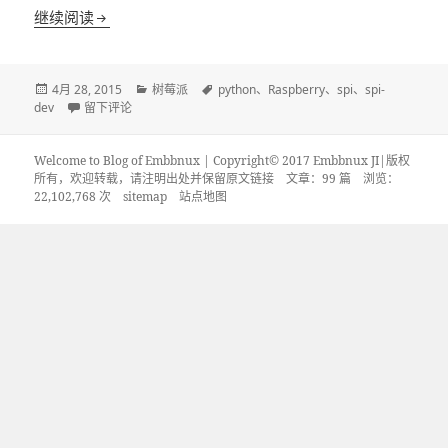
树莓派2使用SPI接口IOError: [Errno 22]问题解决
继续阅读
发
分
标
4月 28, 2015
树莓派
python
、
Raspberry
、
spi
、
spi-
布
于树莓派2使用SPI接口IOError: [Errno 22]问题解决
类
签
dev
留下评论
于
Welcome to Blog of Embbnux | Copyright© 2017 Embbnux JI|版权
所有，欢迎转载，请注明出处并保留原文链接
文章：99 篇 浏览：
22,102,768 次
sitemap
站点地图