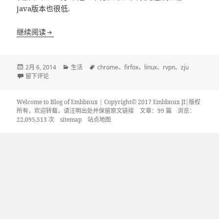
java版本也很低.
ubuntu linux下使用chrome和firefox登陆浙大RVP
继续阅读
发
分
标
2月 6, 2014
生活
chrome
、
firfox
、
linux
、
rvpn
、
zju
布
于ubuntu linux下使用chrome和firefox登陆浙大RVPN
类
签
留下评论
于
Welcome to Blog of Embbnux | Copyright© 2017 Embbnux JI|版权
所有，欢迎转载，请注明出处并保留原文链接
文章：99 篇 浏览：
22,095,513 次
sitemap
站点地图