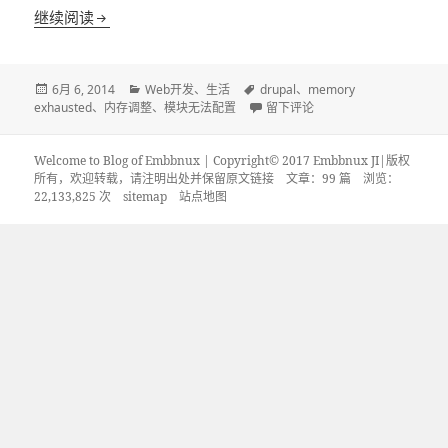
drupal安装模块module启用后无法配置的问题解决
继续阅读
发
分
标
6月 6, 2014
Web开发
、
生活
drupal
、
memory
布
类
签
于drupal安装模块module启
exhausted
、
内存调整
、
模块无法配置
留下评论
于
Welcome to Blog of Embbnux | Copyright© 2017 Embbnux JI|版权
所有，欢迎转载，请注明出处并保留原文链接
文章：99 篇 浏览：
22,133,825 次
sitemap
站点地图