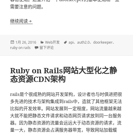
需要注意的问题。
Ruby on Rails使用doorkeeper实现oauth2保护ap
继续阅读
发
分
标
1月 26, 2016
Web开发
api
、
auth2.0
、
doorkeeper
、
布
于Ruby on Rails使用doorkeeper实现oauth2保护api接口
类
签
ruby on rails
留下评论
于
Ruby on Rails网站大型化之静
态资源CDN架构
rails是个很成熟的网站开发架构，设计者也与时俱进把很
多先进的技术与架构集成到rails中，造就了其他框架无法
比拟的开发效率。网站发展到一定程度，网站流量越来越
大就不能把静态文件请求和动态网页请求放到同一台服务
器。因为静态资源的流量会远远大于动态资源的请求，流
量一大，静态资源会占满服务器带宽，导致网站加载缓