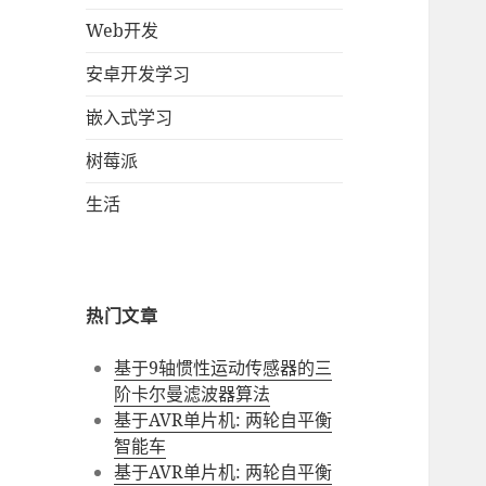
Web开发
安卓开发学习
嵌入式学习
树莓派
生活
热门文章
基于9轴惯性运动传感器的三
阶卡尔曼滤波器算法
基于AVR单片机: 两轮自平衡
智能车
基于AVR单片机: 两轮自平衡