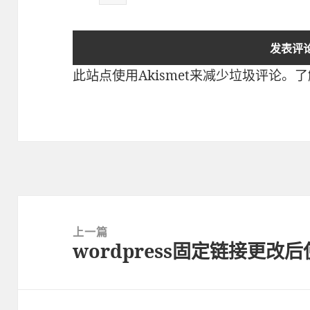
此站点使用Akismet来减少垃圾评论。
了
文
章
上一篇
wordpress固定链接更改后
导
上
航
篇
文