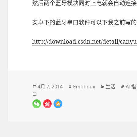
然后两个蓝牙模块同时上电就会自动连接
安卓下的蓝牙串口软件可以下我之前写的
http://download.csdn.net/detail/can
发
作
分
标
4月 7, 2014
Embbnux
生活
AT
布
者
类
签
口
于