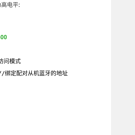
为高电平:
400
访问模式
//绑定配对从机蓝牙的地址