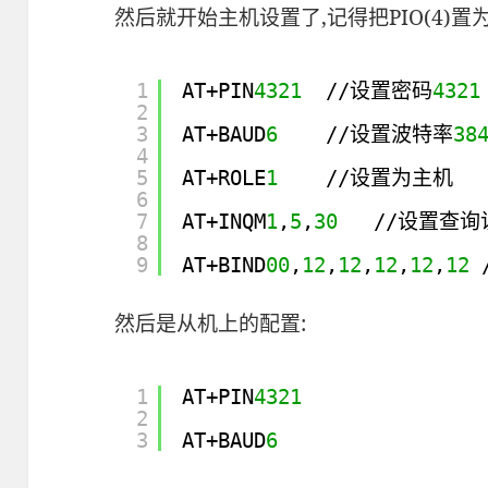
然后就开始主机设置了,记得把PIO(4)置
1
AT+PIN
4321
//设置密码
4321
2
3
AT+BAUD
6
//设置波特率
38
4
5
AT+ROLE
1
//设置为主机
6
7
AT+INQM
1
,
5
,
30
//设置查询
8
9
AT+BIND
00
,
12
,
12
,
12
,
12
,
12
然后是从机上的配置:
1
AT+PIN
4321
2
3
AT+BAUD
6