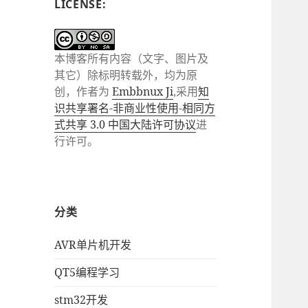
LICENSE:
本博客所有内容（文字、图片及
其它）除标明转载外，均为原
创，作者为
Embbnux Ji
,采用
知
识共享署名-非商业性使用-相同方
式共享 3.0 中国大陆许可协议
进
行许可。
分类
AVR单片机开发
QT5编程学习
stm32开发