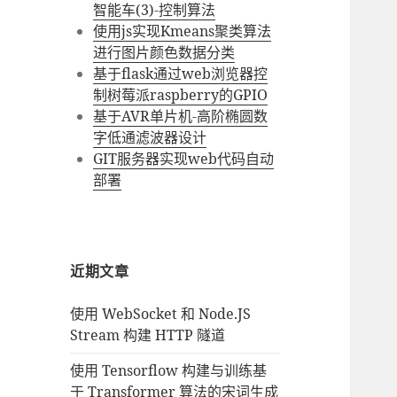
智能车(3)-控制算法
使用js实现Kmeans聚类算法
进行图片颜色数据分类
基于flask通过web浏览器控
制树莓派raspberry的GPIO
基于AVR单片机-高阶椭圆数
字低通滤波器设计
GIT服务器实现web代码自动
部署
近期文章
使用 WebSocket 和 Node.JS
Stream 构建 HTTP 隧道
使用 Tensorflow 构建与训练基
于 Transformer 算法的宋词生成