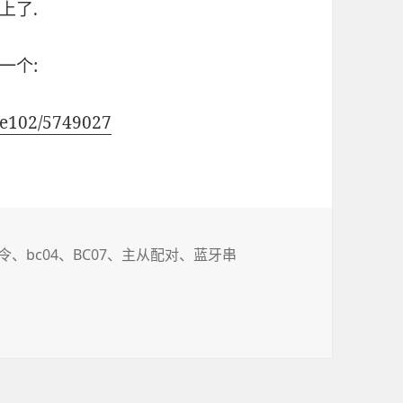
上了.
一个:
yue102/5749027
指令
、
bc04
、
BC07
、
主从配对
、
蓝牙串