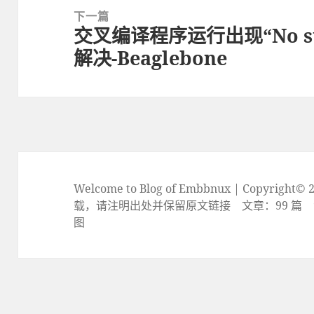
章：
下一篇
交叉编译程序运行出现“No such f
下
解决-Beaglebone
篇
文
章：
Welcome to Blog of Embbnux | Copyrig
载，请注明出处并保留原文链接
文章：99 篇 浏
图