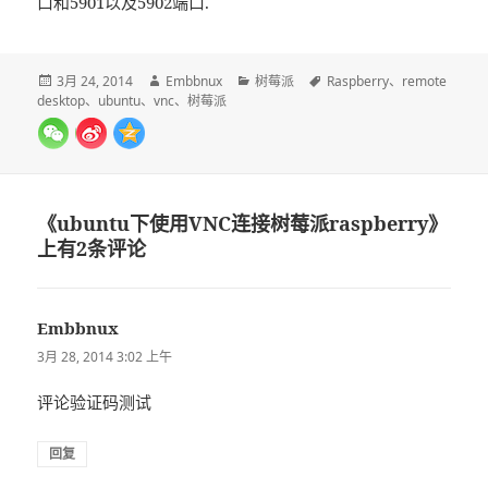
口和5901以及5902端口.
发
作
分
标
3月 24, 2014
Embbnux
树莓派
Raspberry
、
remote
布
者
类
签
desktop
、
ubuntu
、
vnc
、
树莓派
于
《ubuntu下使用VNC连接树莓派raspberry》
上有2条评论
Embbnux
说
道：
3月 28, 2014 3:02 上午
评论验证码测试
回复