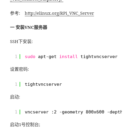
参考:
http://elinux.org/RPi_VNC_Server
一 安装VNC服务器
SSH下安装:
1
sudo
apt-get 
install
tightvncserver
设置密码:
1
tightvncserver
启动:
1
vncserver :2 -geometry 800x600 -depth 24
启动1号控制台;