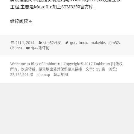
工程,主要是Makefile加上STM32的官方库.
ubuntu linux下建立stm32开发环境: GCC安装以及工
继续阅读
发
分
标
2月 1, 2014
stm32开发
gcc
、
linux
、
makefile
、
stm32
、
布
ubuntu linux下建立stm32开发环境: GCC安装以及工程Makefil
类
签
ubuntu
有42条评论
于
Welcome to Blog of Embbnux | Copyright© 2017 Embbnux JI|版权
所有，欢迎转载，请注明出处并保留原文链接
文章：99 篇 浏览：
22,122,901 次
sitemap
站点地图