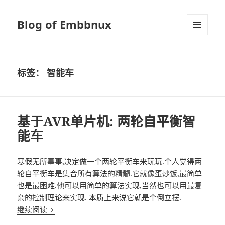
Blog of Embbnux
菜单和
挂件
标签：
智能车
基于AVR单片机: 两轮自平衡智
能车
寒假无所事事,决定做一个两轮平衡车来玩玩.个人觉得两
轮自平衡车是集合所有算法的精髓.它就像蛋炒饭,最简单
也是最困难.他可以用简单的算法实现,当然也可以用最复
杂的控制理论来实现. 本质上来说它就是个倒立摆.
基于AVR单片机: 两轮自平衡智能车
继续阅读