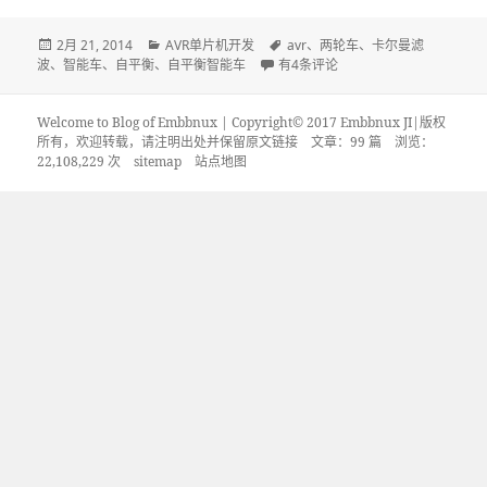
发
分
标
2月 21, 2014
AVR单片机开发
avr
、
两轮车
、
卡尔曼滤
布
类
基于AVR单片机: 两轮自平衡智能车
签
波
、
智能车
、
自平衡
、
自平衡智能车
有4条评论
于
Welcome to Blog of Embbnux | Copyright© 2017 Embbnux JI|版权
所有，欢迎转载，请注明出处并保留原文链接
文章：99 篇 浏览：
22,108,229 次
sitemap
站点地图