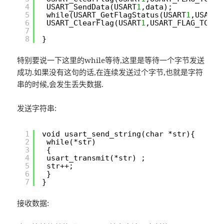
4
USART_SendData(USART
1
,data);
5
while(USART_GetFlagStatus(USART
1
,USART_
6
USART_ClearFlag(USART
1
,USART_FLAG_TC);
7
8
}
特别要说一下这里的while等待,这里是等待一个字节发送
成功.如果没有这句的话,在连续发送过个字节,也就是字符
串的时候,会发生丢失数据.
发送字符串:
1
void usart_send_string(char *str){
2
while(*str)
3
{
4
usart_transmit(*str) ;
5
str++;
6
}
7
}
接收数据: