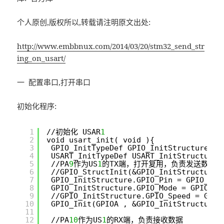
个人原创,版权所以,转载请注明原文出处:
http://www.embbnux.com/2014/03/20/stm32_send_str
ing_on_usart/
一 配置串口,打开串口
初始化程序:
1
//初始化 USAR
1
2
void usart_init( void ){
3
GPIO_InitTypeDef GPIO_InitStructure;
4
USART_InitTypeDef USART_InitStructure;
5
//PA
9
作为US
1
的TX端，打开复用，负责发送数据
6
//GPIO_StructInit(&GPIO_InitStructure)
7
GPIO_InitStructure.GPIO_Pin = GPIO_Pin
8
GPIO_InitStructure.GPIO_Mode = GPIO_Mo
9
//GPIO_InitStructure.GPIO_Speed = GPIO
10
GPIO_Init(GPIOA , &GPIO_InitStructure)
11
12
//PA
10
作为US
1
的RX端，负责接收数据