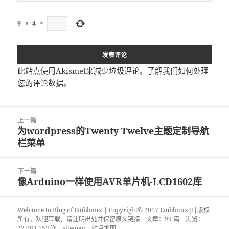
9
×
4
=
此站点使用Akismet来减少垃圾评论。
了解我们如何处理
您的评论数据
。
文
上一篇
章
为wordpress的Twenty Twelve主题定制导航
上
导
栏菜单
篇
航
文
章：
下一篇
像Arduino一样使用AVR单片机-LCD1602库
下
篇
文
Welcome to Blog of Embbnux | Copyright© 2017 Embbnux JI|版权
章：
所有，欢迎转载，请注明出处并保留原文链接
文章：99 篇 浏览：
22,083,153 次
sitemap
站点地图