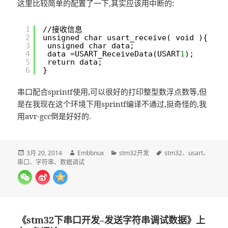
这里比较简单的配置了一下,其实应该用中断的:
1
//接收信息
2
unsigned char usart_receive( void ){
3
unsigned char data;
4
data =USART_ReceiveData(USART
1
);
5
return data;
6
}
串口配合sprintf使用,可以很好的打印整型数浮点数等,但
是在我现在这个环境下用sprintf编译不通过,挺奇怪的,我
用avr-gcc倒是好好的.
发
作
分
标
3月 20, 2014
Embbnux
stm32开发
stm32
、
usart
、
布
者
类
签
串口
、
字符串
、
数据调试
于
《stm32下串口开发–发送字符串调试数据》上