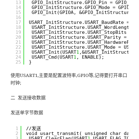
13
GPIO_InitStructure.GPIO_Pin = GPIO_Pin
14
GPIO_InitStructure.GPIO_Mode = GPIO_Mo
15
GPIO_Init(GPIOA, &GPIO_InitStructure);
16
17
USART_InitStructure.USART_BaudRate = BA
18
USART_InitStructure.USART_WordLength =
19
USART_InitStructure.USART_StopBits = U
20
USART_InitStructure.USART_Parity = USA
21
USART_InitStructure.USART_HardwareFlow
22
USART_InitStructure.USART_Mode = USART
23
USART_Init(USART
1
,&USART_InitStructure
24
USART_Cmd(USART
1
, ENABLE);
25
}
使用USART1,主要是配置波特率,GPIO等,记得要打开串口
时钟;
二 发送接收数据
发送单字节数据
1
//发送
2
void usart_transmit( unsigned char data 
3
USART_ClearFlag(USART
1
,USART_FLAG_TC);