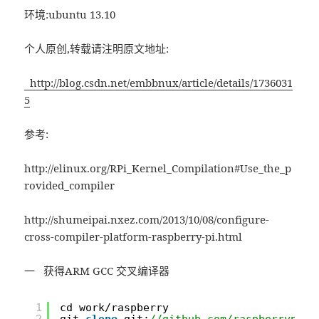
环境:ubuntu 13.10
个人原创,转载请注明原文地址:
http://blog.csdn.net/embbnux/article/details/1736031
5
参考:
http://elinux.org/RPi_Kernel_Compilation#Use_the_p
rovided_compiler
http://shumeipai.nxez.com/2013/10/08/configure-
cross-compiler-platform-raspberry-pi.html
一 获得ARM GCC 交叉编译器
1
cd work/raspberry
2
git 
clone
git:
//github.com/raspberrypi/t