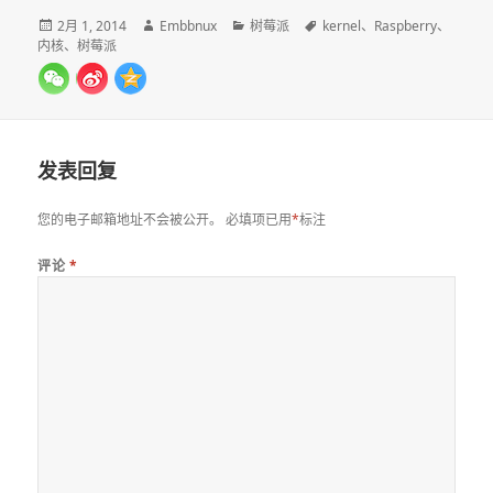
发
作
分
标
2月 1, 2014
Embbnux
树莓派
kernel
、
Raspberry
、
布
者
类
签
内核
、
树莓派
于
发表回复
您的电子邮箱地址不会被公开。
必填项已用
*
标注
评论
*