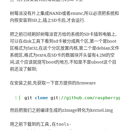
树莓派没有片上集成NAND或者emmc,所以必须把系统和
内核安装到SD上,插上SD卡后,才会运行.
把之前已经刷好树莓派官方给的系统的SD卡插到电脑上,
可以在disk工具下看到sd卡被分成两个区,第一个是boot
区格式为fat32,在这个分区放置内核,第二个是debian文件
系统区,格式为ext4,在SD卡的数据块开头留有4.2M的空
间,这个应该就烧写boot的地方,不知是不是uboot这个目
前还没了解到;
在安装之前,先获取一下官方提供的firmware
1
git 
clone
git:
//github.com/raspberrypi/f
然后把我们之前编译生成的zImage转化为kernel.img
用之前下载到的工具,在tools-