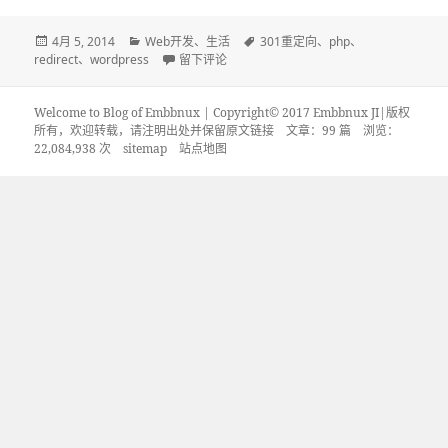
发
分
标
4月 5, 2014
Web开发
、
生活
301重定向
、
php
、
布
类
于wordpress固定链接更改后使用php进行301重
签
redirect
、
wordpress
留下评论
于
Welcome to Blog of Embbnux | Copyright© 2017 Embbnux JI|版权
所有，欢迎转载，请注明出处并保留原文链接
文章：99 篇 浏览：
22,084,938 次
sitemap
站点地图