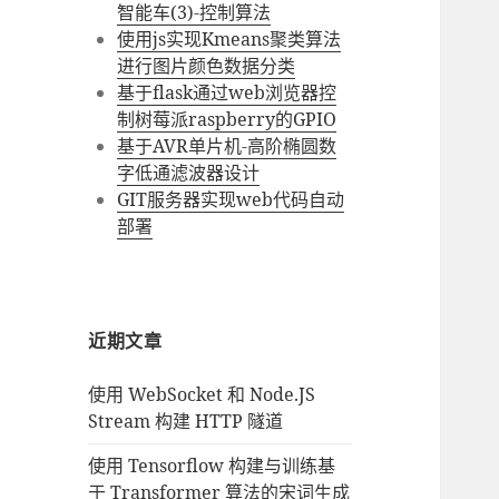
智能车(3)-控制算法
使用js实现Kmeans聚类算法
进行图片颜色数据分类
基于flask通过web浏览器控
制树莓派raspberry的GPIO
基于AVR单片机-高阶椭圆数
字低通滤波器设计
GIT服务器实现web代码自动
部署
近期文章
使用 WebSocket 和 Node.JS
Stream 构建 HTTP 隧道
使用 Tensorflow 构建与训练基
于 Transformer 算法的宋词生成