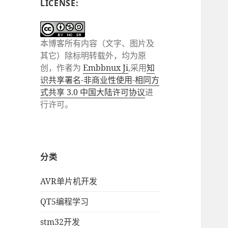
LICENSE:
本博客所有内容（文字、图片及
其它）除标明转载外，均为原
创，作者为
Embbnux Ji
,采用
知
识共享署名-非商业性使用-相同方
式共享 3.0 中国大陆许可协议
进
行许可。
分类
AVR单片机开发
QT5编程学习
stm32开发