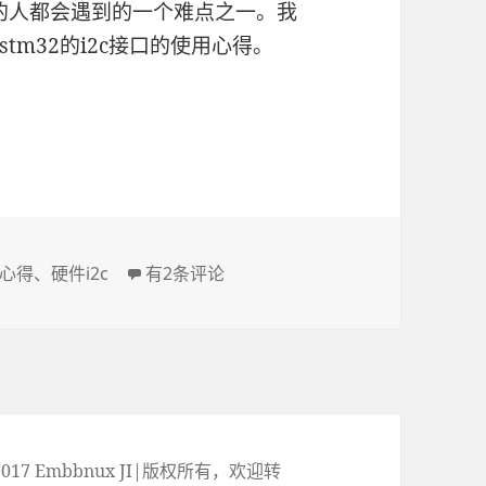
32的人都会遇到的一个难点之一。我
m32的i2c接口的使用心得。
stm32下使用硬件I2C心得
心得
、
硬件i2c
有2条评论
ht© 2017 Embbnux JI|版权所有，欢迎转