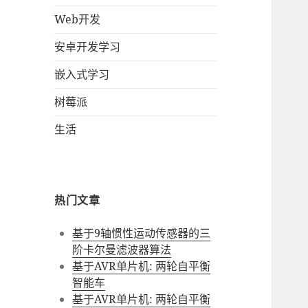
Web开发
安卓开发学习
嵌入式学习
树莓派
生活
热门文章
基于9轴惯性运动传感器的三
阶卡尔曼滤波器算法
基于AVR单片机: 两轮自平衡
智能车
基于AVR单片机: 两轮自平衡