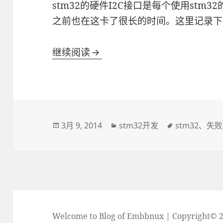
stm32的硬件I2C接口是每个使用stm
之前也在这卡了很长的时间。这里记录下st
stm32下使用硬件I2C心得
继续阅读
发
分
标
3月 9, 2014
stm32开发
stm32
、
失败
布
类
签
于
Welcome to Blog of Embbnux | Copyrig