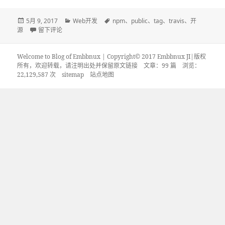
发
分
标
5月 9, 2017
Web开发
npm
、
public
、
tag
、
travis
、
开
布
于基于 github tag 与 travis 构建 npm 自动化 release 系统
类
签
源
留下评论
于
Welcome to Blog of Embbnux | Copyright© 2017 Embbnux JI|版权
所有，欢迎转载，请注明出处并保留原文链接
文章：99 篇 浏览：
22,129,587 次
sitemap
站点地图